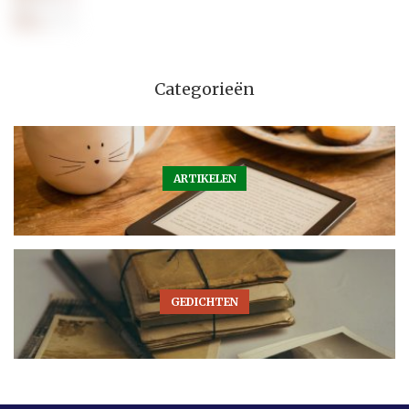
Categorieën
ARTIKELEN
GEDICHTEN