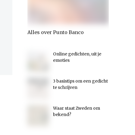
je
Alles over Punto Banco
Leren van
Online gedichten, uit je
emoties
3 basistips om een gedicht
te schrijven
Waar staat Zweden om
bekend?